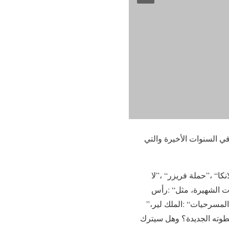
‬الغول‭”‬،‭ “‬جعفر‭ ‬العمدة‭”‬،‭ “‬سفاح‭ ‬الجيزة‭”‬،‭ “‬غرفة‭ ‬207‭”‬،‭ “‬الكبير‭ ‬أوي‭” ‬و‭”‬نسل‭ ‬الأغراب‭”‬،‭ ‬بالإضافة‭ ‬إلى‭ ‬المسرحيات‭: “‬الملك‭ ‬لير‭”‬،‭