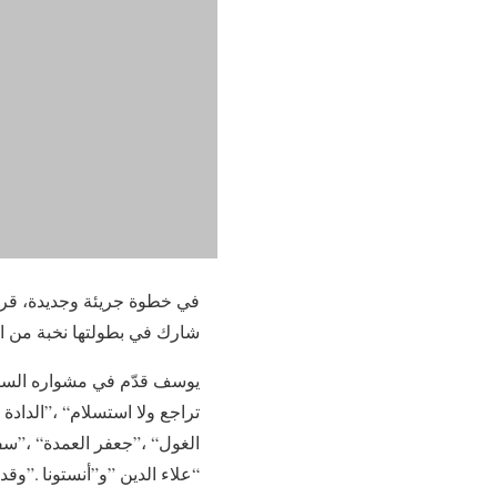
‬شارك‭ ‬في‭ ‬بطولتها‭ ‬نخبة‭ ‬من‭ ‬النجوم،‭ ‬أن‭ ‬يخوض‭ ‬تجربة‭ ‬الغناء‭ ‬والإخراج‭.‬