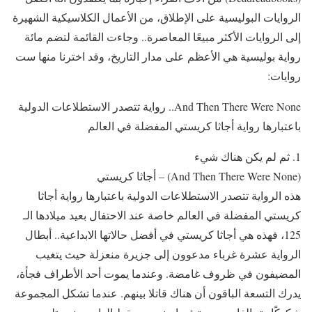
الروايات البوليسية على الإطلاق، من الأعمال الكلاسيكية الشهيرة
إلى الروايات الأكثر مبيعًا المعاصرة.. وجاءت القائمة لتضم مائة
رواية بوليسية هي الأعظم على مدار التاريخ، وقد اخترنا منها ست
روايات:
‏And Then There Were None.. رواية تتصدر الاستطلاعات الدولية
باعتبارها رواية أجاثا كريستي المفضلة في العالم
1. ثم لم يكن هناك شيء
‏(And Then There Were None) – أجاثا كريستي
هذه الرواية تتصدر الاستطلاعات الدولية باعتبارها رواية أجاثا
كريستي المفضلة في العالم خاصة عند الاحتفال بعيد ميلادها الـ
125، فهذه هي أجاثا كريستي في أفضل حالاتها الابداعية.. أبطال
الرواية عشرة غرباء مدعوون إلى جزيرة منعزلة حيث يتغيب
المضيفون في ظروف غامضة. وعندما يموت أحد الأطراف فجأة،
يدرك التسعة الباقون أن هناك قاتلا بينهم. عندما تشكل المجموعة