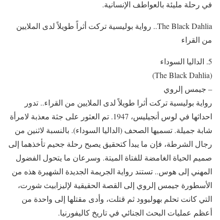
في رحلة مليئة بالعواطف الإنسانية.
‏The Black Dahlia.. رواية بوليسية تركت أثراً طويلاً لدى الملايين
من القراء
5. الداليا السوداء
‏(The Black Dahlia)
– جيمس إلروي
رواية بوليسية تركت أثرا طويلاً لدى الملايين من القراء.. تدور
احداثها في لوس أنجيليس، 1947. تم العثور على جثة معذبة لامرأة
شابة جميلة. تسميها الصحف (الداليا السوداء). بالنسبة لاثنين من
رجال الشرطة، فإن ما يبدأ كتحقيق يصبح رحلة جحيم تأخذهما إلى
صميم الحياة الغامضة للفتاة الميتة. وسرعان ما يتحول الفضول
المهني إلى هوس.. تستند رواية الجريمة الجديدة الشهيرة هذه من
الأسطورة جيمس إلروي إلى القصة الحقيقية لإليزابيث شورت،
التي كانت تحلم بهوليوود ثم قتلت، وأدى مقتلها إلى واحدة من
أعظم عمليات البحث الجنائي في تاريخ كاليفورنيا.