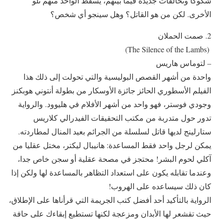
شكوكًا وتحالفات جديدة فيما بينهم، يسقط الواحد منهم تلو
الأخرى. لكن من هو القاتل؟ وهل سينجو أي شخص؟
2. صمت الحملان
‏ (The Silence of the Lambs)
– لتوماس هاريس
واحدة من أشهر القصص البوليسية والتي تحولت إلى ذلك هذا
الفيلم الأسطوري الحائز جائزة الأوسكار من بطولة أنتوني هوبكنز
وجودي فوستر، فهو واحد من أشهر الأفلام في هليوود. والرواية
تدور حول متدربة من مكتب التحقيقات الفيدرالي كلاريس
ستارلينج لديها قاتل لسلسلة من الجرائم بعيد المنال لمطاردته.
يمكن لرجل واحد فقط المساعدة: هانيبال ليكتر، مختل عقليا من
آكلي لحوم البشر! محتجز في مصحة عقلية أو سجن خاص جدا،
وعندما تقابله يكون على استعداد التظاهر بالمساعدة لها ولكن إذا
كان ذلك سيساعده على الهروب!
الرواية بالتأكيد أحد أفضل كتب الجريمة التي قرأناها على الإطلاق،
حيث تقشعر لها الأبدان ومزعجة لكنها تستطيع إبقاءك على حافة