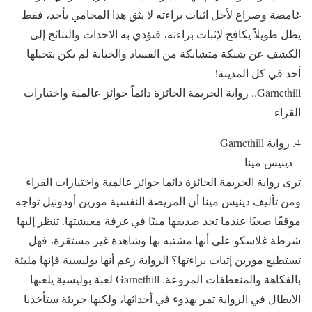
غامضة وصراع لأجل اثبات براءته لا يثق هذا المحامي بأحد، فقط
يظل طويلاً يكافح لإثبات براءته، فتؤدي به الاحداث والنتائج إلى
الكشف عن شبكة متشابكة من الفساد والخيانة لم يكن يتخيلها
أحد في كل المدينة!
‏Garnethill.. رواية الجريمة الحائزة دائماً جوائز عالمية واختيارات
القراء
4. رواية Garnethill
– دينيس مينا
ترى رواية الجريمة الحائزة دائما جوائز عالمية واختيارات القراء
ومن تأليف دينيس مينا أن المريضة النفسية مورين أودونيل تواجه
موقفًا صعبًا عندما تجد صديقها ميتًا في غرفة معيشتها. تنظر إليها
شرطة غلاسكو على أنها مشتبه بها وشاهدة غير مستقرة، فهل
تستطيع مورين إثبات براءتها؟ الرواية رغم أنها بوليسية فإنها مليئة
بالفكاهة والمنعطفات المروعة. Garnethill لعبة بوليسية يلعبها
الابطال في الرواية تمر بهدوء في أحداثها، ولكنها جريئة ستأخذنا