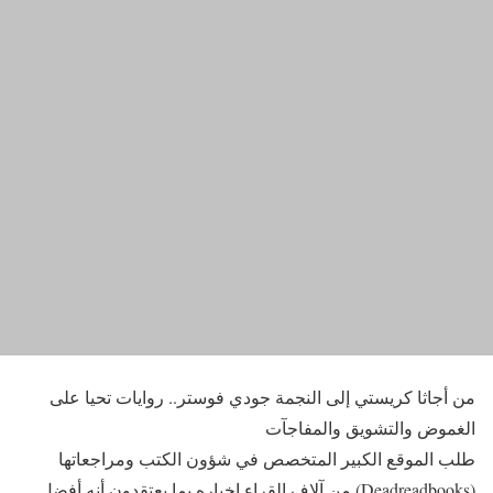
من أجاثا كريستي إلى النجمة جودي فوستر.. روايات تحيا على
الغموض والتشويق والمفاجآت
طلب الموقع الكبير المتخصص في شؤون الكتب ومراجعاتها
(Deadreadbooks) من آلاف القراء إخباره بما يعتقدون أنه أفضل