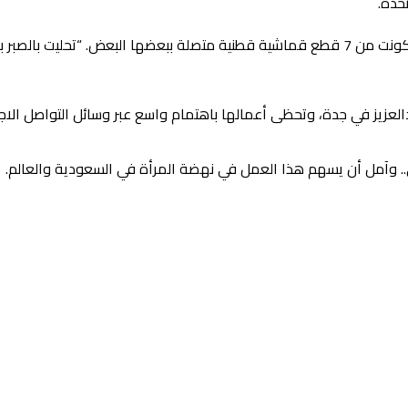
تحدة.
وحملت اللوحة اسم (نسيج 1)، وامتدت على مساحة 220 مترا مربعا، وتكونت من 7 قطع قماشية قط
عزيز في جدة، وتحظى أعمالها باهتمام واسع عبر وسائل التواصل الاجتم
لي.. وآمل أن يسهم هذا العمل في نهضة المرأة في السعودية والعالم.