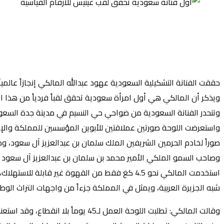
حققت الفنانة التشكيلية السعودية عهود عبدالله المالكي إنجازاً عالمي
ويذكر أن المالكي هي أول امرأة سعودية تحقق لقباً فردياً من هذا ا
وتنحدر الفنانة السعودية من ضواحي حي النسيم في مدينة جدة السعودية، حيث سلطت اللوحة الضوء على 7 شخصيات ريادية مهمة في تار
واستعرضت اللوحة صورتين عملاقتين للأبوين المؤسسين للمملكة والإمار
صوراً لخادم الحرمين الشريفين الملك سلمان بن عبدالعزيز آل سعود، و
وصاحب السمو الملكي الأمير محمد بن سلمان بن عبدالعزيز آل سعود (حف
شبه الجزيرة العربية، ويمثل في المملكة جزءاً من واجهات التراث الوط
وقالت المالكي: تطلبت اللوحة العم