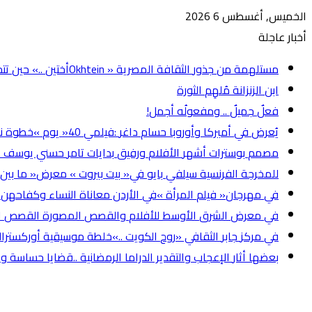
الخميس, أغسطس 6 2026
أخبار عاجلة
مستلهمة‭ ‬من‭ ‬جذور‭ ‬الثقافة‭ ‬المصرية ‏Okhtein‭ ‬‮«‬أختين‮»‬‭.. ‬ حين‭ ‬تتحوّل‭ ‬الحقيبة‭ ‬إلى‭ ‬حكاية‭.. ‬والمجوهرات‭ ‬إلى‭ ‬ذاكرة
ابن‭ ‬الزنزانة‭ ‬مُلهِم‭ ‬الثورة
فعلٌ‭ ‬جميلٌ‭.. ‬ ومفعولُه‭ ‬أجمل‭!‬
يُعرض‭ ‬في‭ ‬أميركا‭ ‬وأوروبا حسام‭ ‬داغر‭: ‬فيلمي‭ ‬‮«‬40‭ ‬يوم‮»‬‭ ‬خطوة‭ ‬نحو‭ ‬العالمية
مصمم‭ ‬بوسترات‭ ‬أشهر‭ ‬الأفلام‭ ‬ورفيق‭ ‬بدايات‭ ‬تامر‭ ‬حسني يوسف‭ ‬عادل‭ ‬يُطلق‭ ‬أولى‭ ‬أغنياته‭ ‬‮«‬من‭ ‬سنين‮»‬
للمخرجة‭ ‬الفرنسية‭ ‬سيلفي‭ ‬بايو‭ ‬في‭ ‬‮«‬بيت‭ ‬بيروت‮»‬‭ ‬ معرض‭ ‬‮«‬ما‭ ‬بين‭ ‬العوالم‮»‬‭ ‬في‭ ‬الذكرى‭ ‬الخمسين‭ ‬للحرب‭ ‬الأهلية‭ ‬اللبنانية‭ ‬
في‭ ‬مهرجان‭ ‬‮«‬فيلم‭ ‬المرأة‮»‬‭ ‬في‭ ‬الأردن معاناة‭ ‬النساء‭ ‬وكفاحهن‭ ‬بإبداعـات‭ ‬جديـدة‭ ‬مختلفة
في‭ ‬معرض‭ ‬الشرق‭ ‬الأوسط‭ ‬للأفلام‭ ‬والقصص‭ ‬المصورة القصص‭ ‬المصورة‭.. ‬ في‭ ‬الكتب‭ ‬والسينما‭.. ‬عشق‭ ‬دائم
في‭ ‬مركز‭ ‬جابر‭ ‬الثقافي ‮«‬روح‭ ‬الكويت‮»‬‭..‬‭ ‬خلطة‭ ‬موسيقية‭ ‬أوركسترالية‭ ‬كويتية‭ ‬غربية
بعضها‭ ‬أثار‭ ‬الإعجاب‭ ‬والتقدير الدراما‭ ‬الرمضانية‭.. ‬قضايا‭ ‬حساسة‭ ‬وسقوط‭ ‬الكبار‭ ‬في‭ ‬العنف‭!‬