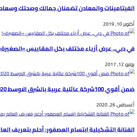
الفيتامينات والمعادن تضمنان جمالك وصحتك وسعاد
أكتوبر 10, 2019
في دبي.. عرض أزياء مختلف بكل المقاييس «الصغيرة»
يوليو 12, 2017
ضمن أقوي 100شركة عائلية عربية بالشرق الاوسط 2020 .. حذام واريج وريتا
أغسطس 26, 2020
الفنانة التشكيلية ابتسام العصفور: أحلم بتعريف الع