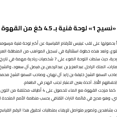
«نسيج 1» لوحة فنية بـ 4.5 كغ من القهوة
اً بحصولها على لقب غينيس للأرقام القياسية عن أكبر لوحة فنية مرسومة
لنوع، وتعد هذه خطوة استثنائية في تسجيل المواهب من المنطقة العربي
يخ المملكة العربية السعودية وجارتها الإمارات العربية المتحدة.
ات، الملك الراحل عبدالعزيز بن عبدالرحمن بن فيصل آل سعود، والشيخ زا
صاحب السمو الشيخ خليفة بن زايد آل نهيان، وصاحب السمو الشيخ محمد 
ظهم الله).. آخذة بعين الاعتبار تجنب الهدر في الطعام.
استخدمت المالكي نحو 4.5 كغ فقط من القهوة غير قابلة ل
ني، وهو مدرج في قائمة التراث الثقافي بحسب منظمة الأمم المتحدة للت
ل لـ45 يوماً بلا انقطاع، وقد استعنت بشاهدين وتصوير متواصل للإيفاء بمتطلبات تحقيق ه