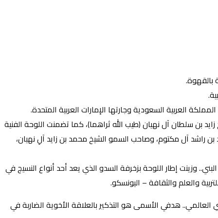
 بالقهوة.
ة.
يد بن سلطان آل نهيان (طيب الله ثراهما)، كما تضمنت اللوحة الفنية
بن راشد آل مكتوم، وصاحب السمو الشيخ محمد بن زايد آلِ نهيان،
لاستهلاك، كما مزجت القهوة مع الماء للحصول على 4 أطياف مختلفة من اللون البني.. وزينت إطار اللوحة بزخرفة السدو الذي يعد أحد أنواع النسيج في
ربية والعلم والثقافة – اليونسكو.
ذا الرقم القياسي العالمي.. هدفي الأسمى هو التذكير بالعلاقة الأخوية الضاربة في