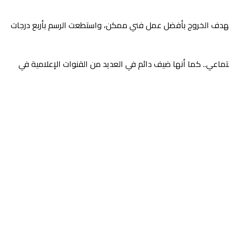
نية متصلة ببعضها البعض. “تحليت بالصبر بهدف الخروج بأفضل عمل فني ممكن، واستطعت الرسم بأربع درجات
اعي.. كما أنها ضيف دائم في العديد من القنوات الإعلامية في