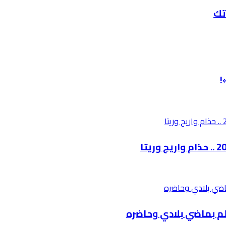
تك
!
الم بماضي بلادي وحاضره