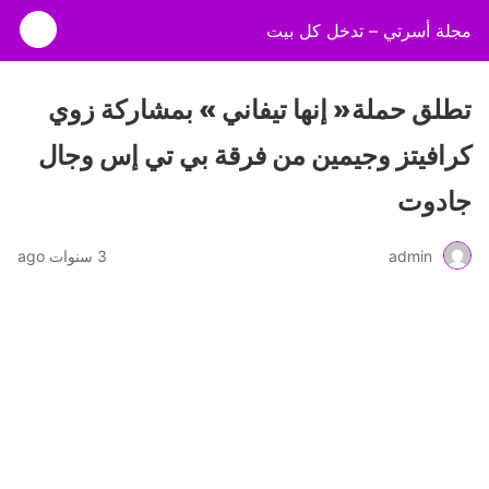
مجلة أسرتي – تدخل كل بيت
‬جادوت
admin
3 سنوات ago