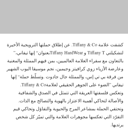
‬لتشكيلتي‭ ‬Tiffany T‭ ‬وTiffany HardWear‭ ‬بعنوان‭ “‬إنها‭ ‬تيفاني‭”‬،‭
‬تيفاني‭” ‬الضوء‭ ‬على‭ ‬الجوهر‭ ‬الحقيقي‭ ‬لعلامة‭ .‬Tiffany‭ & ‬Co‭
‬والأصالة‭ ‬لتحاكي‭ ‬أهمية‭ ‬الاعتزاز‭ ‬بالهوية‭ ‬والتصالح‭ ‬مع‭ ‬الذات‭.
‬يرتديها‭.‬