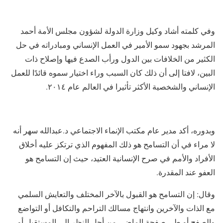
وفي كلمته أشاد وكيل وزارة الدولة لشؤون مجلس الأمة أحمد
المرشد بجهود سمو الأمير في العمل الإنساني ومبادراته في حل
الكثير من الخلافات بين الدول ورأب الصدع فيها وإصلاح ذات
البين، لافتا إلى أن ذلك كان السبب وراء اختيار سموه قائدًا للعمل
الإنساني والشخصية الأكثر تأثيرا في العالم عام ٢٠١٤.
وبدوره، أكد مدير عام مكتب الإنماء الاجتماعي د.عبدالله سهر أنه
لا مراء في أن التسامح هو ذلك المفهوم الذي ترتكز عليه أخلاق
الأفراد والأمم في صرح الإنسانية العتيد، حيث إن التسامح هو
العفو عند المقدرة.
وقال: إن التسامح هو القبول بالآخر المختلف والتعايش السلمي
مع الذات والآخرين وانتهاج مسالك التراحم والتكافل أو التواضع
والصفح أو طي صفحة الماضي من أجل النظر إلى المستقبل أو