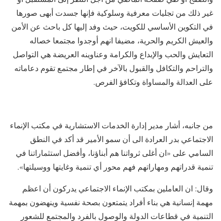
غير ذلك من تجليات معرفية وسلوكية فإنها جسدت أبهى صورها
في التكوين الأساسي للكويت، حيث وفد إليها كل باحث عن الأمن
والعيش الكريم والحرية، مضيفا انهم أوجدوا مجتمعا خصاله
التعايش والحب والإبداع والكرامة وعناوينه العريضة هي التواصل
والتراحم والتكافل والقبول بالآخر في إطار مجتمع تقوم دعاماته
على العدالة والمساواة وتكافؤ الفرص.
من جانبه، أشار مدير إدارة الخدمات الاستشارية في مكتب الإنماء
الاجتماعي بدر العرادة الى أن سمو الأمير قد أكد في النطق
السامي على «ان أغلى ثرواتنا هم أبناؤنا، وأفضل استثماراتنا في
تنمية قدراتهم ومهاراتهم فهم محور أي تنمية وغايتها ووسيلتها».
وقال: ان العاملين بمكتب الإنماء الاجتماعي يدركون أن اعظم
مهمة إنسانية هي بناء أفراد يتمتعون بصحة نفسية وينهضون بمهمة
التنمية في قطاعات الدولة والوصول بالفرد والمجتمع للشعور