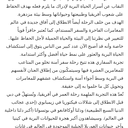
النقاب عن أسرار الحياة البرية لإدراك ما يلزم فعله بهدف الحفاظ
على شعوب أفريقيا وطبيعتها وحيواناتها وسط بيئة مزدهرة.
الهدف من خلف الرحلة أيضاً الانطلاق إلى آفاق جديدة في عالم
المغامرات الفاخرة والسفر المستدام، كما تُعتبر حافزاً قوياً
للتغيير في نظرتنا إلى البيئة والحياة الجميلة لأجل الحفاظ عليها..
خاصة وأنه قد أصبح الآن عدد كبير من الناس يتوق إلى استكشاف
الحياة البرية والعثور على نمط حياة أفضل وأكثر استدامة.
تجربة السفاري هذه تتيح رحلة سفر آمنة تخلو من المتاعب
للمغامرين العشرة فيها وسيتمكّنون من إطلاق العنان لأنفسهم
في البرية وسط أجواء آمنة واستكشاف عشقهم للمغامرات
وتحويل كل ما حلموا به إلى حقيقة.
تُعدّ هذه التجربة الملهِمة رحلة العمر في أفريقيا، وتُستهلّ في دبي
قبل الانطلاق إلى شلالات فيكتوريا في زيمبابوي (إحدى عجائب
الدنيا السبع الطبيعية) ودلتا أوكافانغو في بوتسوانا (أكبر دلتا داخلية
في العالم). وسيشاهدون أكبر هجرة للحيوانات البرية في كينيا
وآخر حيوانات الغوريلا الجبلية الموجودة في العالم في غابات