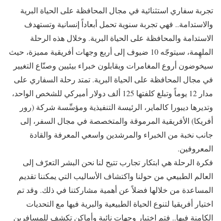
تجربة سفاري استثنائية في مجال المحافظة على الحياة البرية
والاستدامة.. فهي تجربة سنوية تحمل أبعاداً إنسانية وتستهدف
الاستدامة والمحافظة على الحياة البرية. وخلال هذه الرحلة
الملهِمة، سيتوجّه 10 ضيوف إلى أربع وجهات أفريقية مميزة، حيث
سيخوضون أروع المغامرات ويقابلون خبراء بيئيين وصنّاع التغيير
في مجال المحافظة على الحياة البرية. تمتد رحلة السفاري على
مدار 12 يوماً وتبلغ كلفتها 125 ألف دولار أميركي للشخص الواحد،
وتديرها ديبورا كالماير، الرئيسة التنفيذية ومؤسِّسة شركة (رور
أفريكا) الأفريقية المرموقة والمتخصصة في مجال السفر، إلى
جانب نخبة من الخبراء والمرشدين واسعي المعرفة والقادة
المعروفين.
فكرة الرحلة هي ابتكار تجارب تتيح لنا نحن البشر التعرّف إلى
العالم الطبيعي من حولنا واكتشاف الأساليب التي يمكننا تقديم
المساعدة من خلالها فضلاً عن أهمية مشاركتنا في ذلك. وقد تم
اختيار أفريقيا لتنوع الحياة الطبيعية والبرية فيها مع التحديات
الكامنة فيها.. فتم اختيار وجهاتٍ نائية وأماكن تكشف للمسافرين