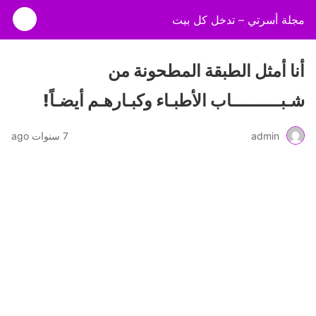
مجلة أسرتي – تدخل كل بيت
أنا أمثل الطبقة المطحونة من
شـبــــــــــاب الأطبـاء وكبـارهـم أيضـاً!
admin
7 سنوات ago