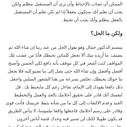
الممكن أن تصاب بالإحباط وأن ترى أن المستقبل مظلم ولكن
يجب أن تعلم أنك ستكون مغفلاً إذا لم تكن تعلم أن المستقبل
بالفعل مظلم وأنك يجب أن تحبط.
ولكن ما الحل؟
يبتسم الدكتور جمال وهو يقول الحل من عند ربنا إن شاء الله ثم
يضيف: ما أريده منك ألا تجعل كلماتي تحبطك فأنا من عشت تلك
المواقف كنت أشعر في كل موقف بأنه دافع لكي أتحسن وأصبح
أفضل وأفضل وإن شاء الله حتى نصل إلى ما نصبو إليه فلا تجعل
ما حولك يحبطك، تخلص بسرعة من هذا الشعور السلبي واجعل
ذلك دافعا يقودك إلى الإمام، تفاءل رغم كل مايحيط بك.. قل
لنفسك أنك قادر على تحقيق أحلامك بالجد والعمل والتخطيط
الجيد وعدم الالتفات إلى كل ما من شأنه يثبط عزيمتك فأنت قوى
وقادر على رسم أحلامك فاجعلها واقعا ملموسا، لا تيأس الطريق
قد يكون طويلا لكنك لن تسير فيه وحدك فثمة أناس آخرون
يحلمون معك بوطن متميز ومتقدم يعيش فيه الجميع حياة كريمة