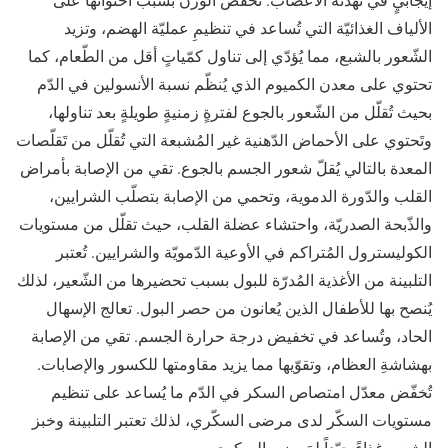
الألياف الغذائيّة التي تُساعد في تنظيمِ عمليّة الهضم، وتزيد
الشّعور بالشبع، مما يُؤدّي إلى تناول كمّياتٍ أقل من الطّعام، كما
تحتوي على معدن الكميوم الذي يُنظّم نسبة الأنسولين في الدّم
بحيث تُقلّل من الشّعور بالجوع لفترةٍ زمنيةٍ طويلةٍ بعد تناولها،
وتَحتوي على الأحماض الدّهنية غير المُشبعة التي تُقلّل من تَقلّصات
المعدة بالتالي يُقلّ شعور الجسم بالجوع. تقي من الإصابة بأمراض
القلب والدّورة الدموية، وتحمي من الإصابة بتصلّب الشرايين،
والذّبحة الصدريّة، واحتشاء عضلة القلب، حيث تقلّل من مستويات
الكوليسترول المُتراكم في الأوعية الدّمويّة والشرايين. تُعتبر
التلبينة من الأغذية المُدرّة للبول بسبب تحضيرها من الشّعير، لذلك
يُنصح بها للأطفال الذين يُعانون من حصر البول. تعالج الإسهال
الحاد، وتُساعد في تخفيض درجة حرارة الجسم. تقي من الإصابة
بهشاشةِ العظام، وتقوّيها مما يزيد مقاومتها للكسور والإصابات.
تُخفّض معدّل امتصاص السكر في الدّم ما يُساعد على تنظيم
مستويات السكّر لدى مرضى السكّري، لذلك تعتبر التلبينة وخبز
الشعير غذاءً جيّداً لمَرضى السكري.