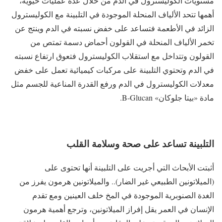
مستويات الكوليسترول في الدم من خلال عدة عمليات حيوية،
أهمها تتحد الألياف المنحلة الموجودة في التلبينة مع الكوليسترول
الزائد في الأطعمة فتساعد على خفض نسبته في الدم وينتج عن
تخمر الألياف المنحلة في القولون أحماض دسمة تمتص من
القولون وتتداخل مع استقلاب الكوليسترول فتعوق ارتفاع نسبته
في الدم وتحتوي التلبينة على مركبات كيميائية تعمل على خفض
معدلات الكوليسترول في الدم ورفع القدرة المناعية للجسم مثل
مادة «بيتا جلوكان» B-Glucan.
التلبينة تساعد على صحة وسلامة القلب
أثبتت الأبحاث التي أجريت على التلبينة أنها تحتوى على
(الميلاتونين الطبيعي غير الضار).. والميلاتونين هرمون يفرز من
الغدة الصنوبرية الموجودة في المخ خلف العينين ومع تقدم
الإنسان في العمر يقل إفراز الميلاتونين، وترجع أهمية هرمون