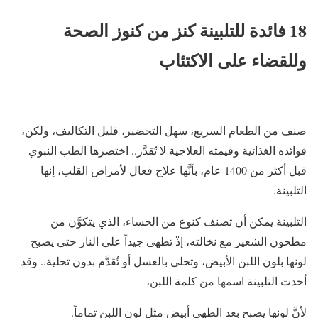
18 فائدة للتلبينة كنز من كنوز الصحة
وللقضاء على الاكتئاب
صنف من الطعام السريع، سهل التحضير، قليل التكاليف، ولكن،
فوائده الغذائية وقيمته العلاجية لا تُقدَّر.. اختصرها الطب النبوي
قبل أكثر من 1400 عام، بأنَّها علاج فعال لأمراض القلب، إنها
التلبينة.
التلبينة يمكن أن تصنف كنوع من الحساء، الذي يتكوَّن من
مطحون الشعير مع نخالته، إذْ تطهى جيداً على النار حتى يصبح
لونها بلون اللبن الأبيض، وتحلى بالعسل أو تُقدَّم بدون تحلية.. وقد
أخدت التلبينة اسمها من كلمة اللبن،
لأنَّ لونها يصبح بعد الطهي أبيض مثل لون اللبن تماماً.