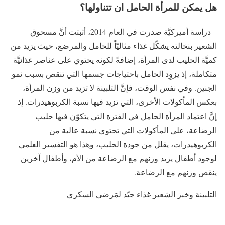
هل يمكن للمرأة الحامل ان تتناولها؟
– دراسة أميركيَّة صدرت في العام 2014، أثبتت أنَّ مسحوق
الشعير بنخالته يشكّل غذاء مثاليّاً للحامل والمرضع، حيث يزيد من
كميَّة الحليب لدى المرأة، إضافةً لكونه يحتوي على عناصر غذائيَّة
متكاملة، إذ يزوِد الحامل باحتياجات جسمها التي تنقص بسبب نمو
الجنين. وفي نفس الوقت، فإنَّ التلبينة لا تزيد من وزن المرأة،
بعكس المأكولات الأخرى، التي تزيد فيها نسبة الكربوهيدرات. إذ
إنَّ اعتماد المرأة الحامل في الفترة التي يتكوّن فيها حليب
الرضاعة، على المأكولات التي تحتوي نسبة عالية من
الكربوهيدرات، يقلل من جودة الحليب، وهذا هو التفسير العلمي
لوجود أطفال يزيد وزنهم مع الرضاعة من الأم، وأطفال آخرين
ينقص وزنهم مع الرضاعة.
التلبينة وخبز الشعير غذاء جيّد لمَرضى السكري