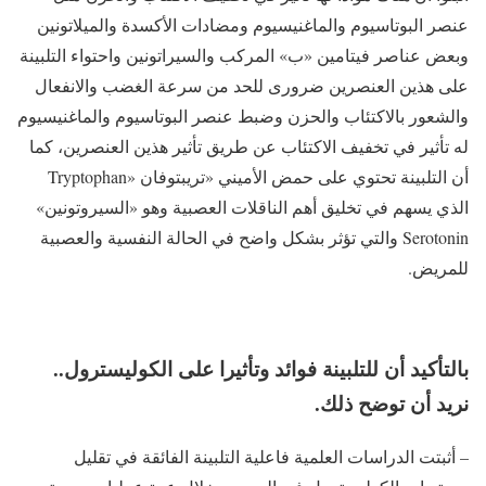
عنصر البوتاسيوم والماغنيسيوم ومضادات الأكسدة والميلاتونين
وبعض عناصر فيتامين «ب» المركب والسيراتونين واحتواء التلبينة
على هذين العنصرين ضرورى للحد من سرعة الغضب والانفعال
والشعور بالاكتئاب والحزن وضبط عنصر البوتاسيوم والماغنيسيوم
له تأثير في تخفيف الاكتئاب عن طريق تأثير هذين العنصرين، كما
أن التلبينة تحتوي على حمض الأميني «تريبتوفان «Tryptophan
الذي يسهم في تخليق أهم الناقلات العصبية وهو «السيروتونين»
Serotonin والتي تؤثر بشكل واضح في الحالة النفسية والعصبية
للمريض.
بالتأكيد أن للتلبينة فوائد وتأثيرا على الكوليسترول..
نريد أن توضح ذلك.
– أثبتت الدراسات العلمية فاعلية التلبينة الفائقة في تقليل