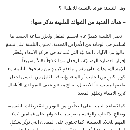
وهل للتلبينة فوائد بالنسبة للأطفال؟
– هناك العديد من الفوائد للتلبينة نذكر منها:
– تعمل التلبينة كمقوٍّ عام لجسم الطفل وتُعزّز مناعةَ الجسم ما
يُساهم في الوقاية من الأمراض المُعدية، تحتوي التلبينة على نسبةٍ
عاليةٍ من الأليافِ الغذائيّة التي تُساعد في حركةِ الأمعاء وتُحفّز
إفراز العصارة الهضميّة ما يجعل منها علاجاً فعّالاً وسريعاً
للإمساك، وذلك بغلي مقدارِ ملعقةٍ كبيرةٍ من مسحوق التلبينةِ مع
كوبٍ كبيرٍ من الحليب أو الماء، وإضافة القليل من العسل لجعل
طعمها مستساغاً للأطفال، تعالج بطء وضعف النمو لدى الأطفال.
تُريح الأمعاء وتطهّر المعدة.
كما تُساعد التلبينة على التخلّص من التوتر والضّغوطات النفسية،
وتعالجِ الاكتئابِ والوقايةِ منه، بِسبب احتوائِها على فيتامين (ب)
المهم للخلايا العَصبية، كما تحتوي على المعادن التي تؤثّر بشكلٍ
إيجابيٍ في تهدئة الأعصاب. تخفّض الوزن بسبب احتوائها على