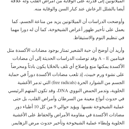
الميلاتونين إلى قدرته على الوقاية من أمراض القلب وله علاقة
أيضا بالشلل الرعاش عند كبار السن والوقاية منه.
وأوضحت الدراسات أن الميلاتونين يزيد من مناعة الجسم، كما
يعمل على تأخير ظهور أعراض الشيخوخة، كما أن له دورا مهما
في تنظيم النوم والاستيقاظ.
وأريد أن أوضح أن حبة الشعير تمتاز بوجود مضادات الأكسدة مثل
فيتامين A – E وقد توصلت الدراسات الحديثة إلى أن مضادات
الأكسدة يمكنها منع وإصلاح أي تلف بالخلايا يكون بادئاً ومحرضاً
على نشوء ورم خبيث، إذ تلعب مضادات الأكسدة دوراً في حماية
الجسم من الشوارد الحرة (free radicals) التي تدمر الأغشية
الخلوية، وتدمر الحمض النووي DNA، وقد تكون المتهم الرئيسي
في حدوث أنواع معينة من السرطان وأمراض القلب، بل حتى
عملية الشيخوخة نفسها. ويؤيد حوالي 9 من كل 10 أطباء دور
مضادات الأكسدة في مقاومة الأمراض والحفاظ على الأغشية
الخلوية وإبطاء عملية الشيخوخة وتأخير حدوث مرض الزهايمر.