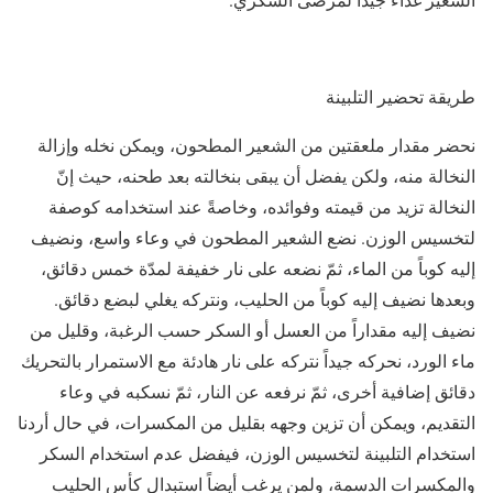
طريقة تحضير التلبينة
نحضر مقدار ملعقتين من الشعير المطحون، ويمكن نخله وإزالة
النخالة منه، ولكن يفضل أن يبقى بنخالته بعد طحنه، حيث إنّ
النخالة تزيد من قيمته وفوائده، وخاصةً عند استخدامه كوصفة
لتخسيس الوزن. نضع الشعير المطحون في وعاء واسع، ونضيف
إليه كوباً من الماء، ثمّ نضعه على نار خفيفة لمدّة خمس دقائق،
وبعدها نضيف إليه كوباً من الحليب، ونتركه يغلي لبضع دقائق.
نضيف إليه مقداراً من العسل أو السكر حسب الرغبة، وقليل من
ماء الورد، نحركه جيداً نتركه على نار هادئة مع الاستمرار بالتحريك
دقائق إضافية أخرى، ثمّ نرفعه عن النار، ثمّ نسكبه في وعاء
التقديم، ويمكن أن تزين وجهه بقليل من المكسرات، في حال أردنا
استخدام التلبينة لتخسيس الوزن، فيفضل عدم استخدام السكر
والمكسرات الدسمة، ولمن يرغب أيضاً استبدال كأس الحليب